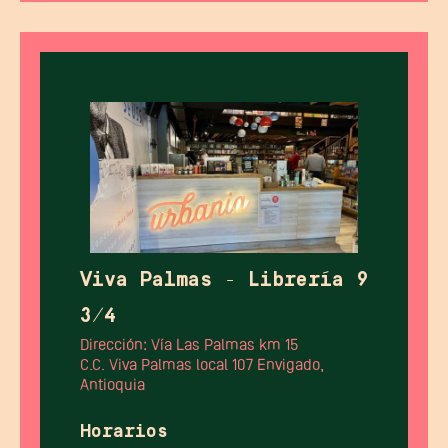
Viva Palmas - Librería 9
3/4
Dirección: Vía Las Palmas km 15
C.C. Viva Palmas local 107 Envigado,
Antioquia
Horarios