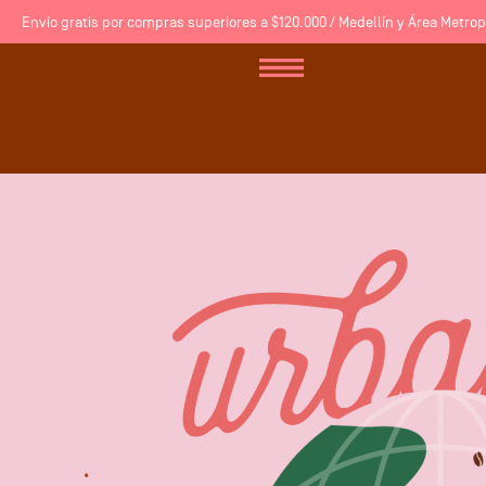
Envío gratis por compras superiores a $120.000 / Medellín y Área Metropo