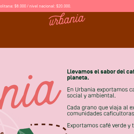
litana: $8.000 / nivel nacional: $20.000.
Llevamos el sabor del ca
planeta.
En Urbania exportamos caf
social y ambiental.
Cada grano que viaja al ex
comunidades caficultoras
Exportamos café verde y 