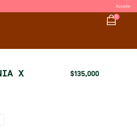
Acceder
0
NIA X
$
135,000