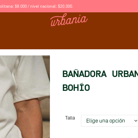
litana: $8.000 / nivel nacional: $20.000.
BAÑADORA URBA
BOHÍO
Talla